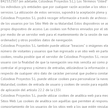
B42532507 (en adelante, Coloideas Proyectos S.L.). Los Términos “Usted” 
los individuos y/o entidades que por cualquier razón accedan a los sitios 
servicios. La utilización de estos servicios, supondrá la aceptación plena y
Coloideas Proyectos S.L. podrá recoger información a través de archivos
de los usuarios por los Sitio Web de su titularidad. Estos dispositivos se 
propio dispositivo de acceso. Las cookies son ficheros enviados por el s
por medio de un servidor web para el mantenimiento de la sesión de nav
ordenador) y otros posibles datos de navegación.
Coloideas Proyectos S.L. también puede utilizar “beacons” o imágenes ele
número de visitantes y usuarios que han ingresado a un sitio web en particu
cookies, resulta posible que el servidor de Coloideas Proyectos S.L. rec
usuario con la finalidad de que la navegación sea más sencilla así como pa
controlar el progreso y número de entradas, utilizándose la información 
respecto de cualquier otro dato de carácter personal que pudiera constar
Coloideas Proyectos S.L. puede utilizar cookies para personalizar la nave
titularidad, cookies de entrada de usuario y cookies de sesión para equilib
de aplicación del artículo 22.2 de la LSSI.
Coloideas Proyectos S.L. puede utilizar cookies de analítica web para medi
Sitios Web. Las cookies de analítica son aquéllas que permiten al responsa
comportamiento de los usuarios de los sitios web a los que estén vinculada