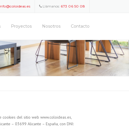
info@coloideas.es
Llámanos:
673 06 50 08
s
Proyectos
Nosotros
Contacto
e cookies del sitio web www.coloideas.es,
licante – 03699 Alicante – España, con DNI: