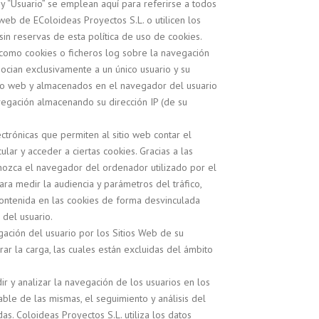
y “Usuario” se emplean aquí para referirse a todos
web de EColoideas Proyectos S.L. o utilicen los
 sin reservas de esta política de uso de cookies.
 como cookies o ficheros log sobre la navegación
asocian exclusivamente a un único usuario y su
itio web y almacenados en el navegador del usuario
egación almacenando su dirección IP (de su
ctrónicas que permiten al sitio web contar el
lar y acceder a ciertas cookies. Gracias a las
onozca el navegador del ordenador utilizado por el
ra medir la audiencia y parámetros del tráfico,
contenida en las cookies de forma desvinculada
 del usuario.
gación del usuario por los Sitios Web de su
rar la carga, las cuales están excluidas del ámbito
r y analizar la navegación de los usuarios en los
ble de las mismas, el seguimiento y análisis del
s. Coloideas Proyectos S.L. utiliza los datos